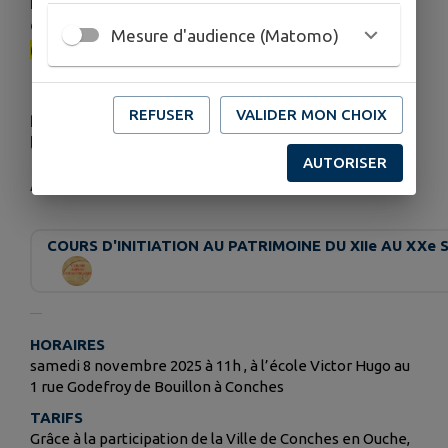
directement à :
[
vilarsclaude@gmail.com
]
Mesure d'audience (Matomo)
(mailto:
vilarsclaude@gmail.com
).
Prenez part à cette aventure patrimoniale,
REFUSER
VALIDER MON CHOIX
partagez votre curiosité et plongez dans
l’héritage d’André Charles Boulle.
AUTORISER
À très bientôt à l’école Victor Hugo !
COURS D'INITIATION AU PATRIMOINE DU XIIe AU XXe 
HORAIRES
samedi 8 novembre 2025 à 11h , à l’école Victor Hugo au
1 rue Godefroy de Bouillon à Conches
TARIFS
Grâce à la participation de la Ville de Conches en Ouche,