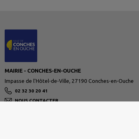
MAIRIE - CONCHES-EN-OUCHE
Impasse de l'Hôtel-de-Ville, 27190 Conches-en-Ouche
02 32 30 20 41
NOUS CONTACTER
M'Y RENDRE
www.conches-en-ouche.fr