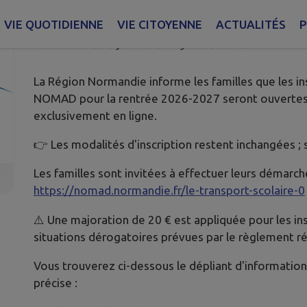
OUVERTES POUR LA RENTRÉE 2
VIE QUOTIDIENNE
VIE CITOYENNE
ACTUALITÉS
P
Publié le lundi 15 juin 2026 - Pays de Conches
La Région Normandie informe les familles que les ins
NOMAD pour la rentrée 2026-2027 seront ouverte
exclusivement en ligne.
👉 Les modalités d'inscription restent inchangées ;
Les familles sont invitées à effectuer leurs démarche
https://nomad.normandie.fr/le-transport-scolaire-0
⚠️ Une majoration de 20 € est appliquée pour les inscr
situations dérogatoires prévues par le règlement ré
Vous trouverez ci-dessous le dépliant d'information
précise :