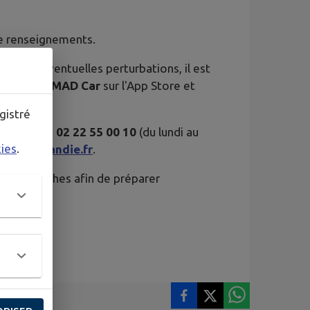
e renseignements.
eau et d'éventuelles perturbations, il est
 mobile
NOMAD Car
sur l'App Store et
gistré
ontacté au
02 22 55 00 10
(du lundi au
kies
.
r@normandie.fr
.
eurs démarches afin de préparer