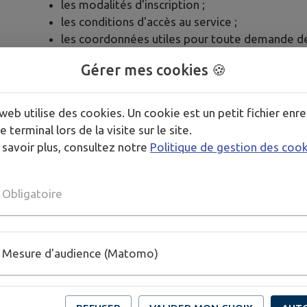
les modalités d'inscription ;
les conditions d'accès au service ;
les coordonnées utiles pour toute demande d
Par ailleurs, pour être informé des actualités du rés
Gérer mes cookies 🍪
possible de télécharger gratuitement l'application
Google Play.
web utilise des cookies. Un cookie est un petit fichier enre
e terminal lors de la visite sur le site.
Pour toute question, le service NOMAD peut être c
 savoir plus, consultez notre
Politique de gestion des coo
vendredi de 7h30 à 19h) ou par courriel à
nomad-ca
Nous invitons les familles concernées à anticiper l
Obligatoire
sereinement la prochaine rentrée scolaire.
Mesure d'audience (Matomo)