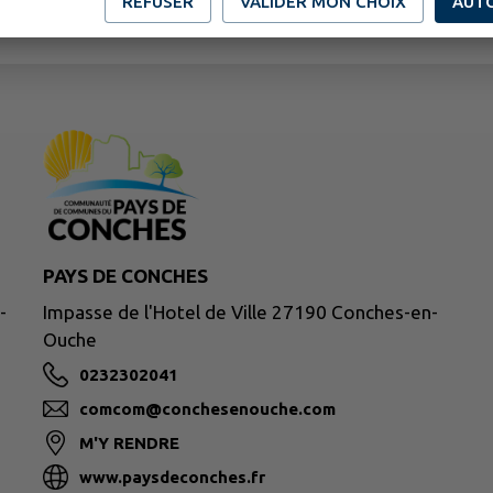
REFUSER
VALIDER MON CHOIX
AUT
PAYS DE CONCHES
-
Impasse de l'Hotel de Ville 27190 Conches-en-
Ouche
0232302041
comcom@conchesenouche.com
M'Y RENDRE
www.paysdeconches.fr