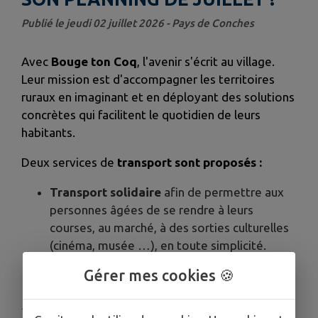
Publié le jeudi 02 juillet 2026 - Pays de Conches
Avec
Bouge ton Coq
, l'avenir s'écrit au village.
Leur mission est d'accompagner les territoires
ruraux en imaginant et en déployant des solutions
concrètes qui facilitent le quotidien de leurs
habitants.
Deux services de
transport sont proposés :
Transport solidaire
afin de permettre aux
personnes âgées de se rendre à leurs
courses, au marché, à des sorties culturelles
(cinéma, musée …), en toute simplicité.
Transport à la demande
pour les rendez-
Gérer mes cookies 🍪
vous médicaux
✨
Leurs valeurs :
Simplicité – Audace –