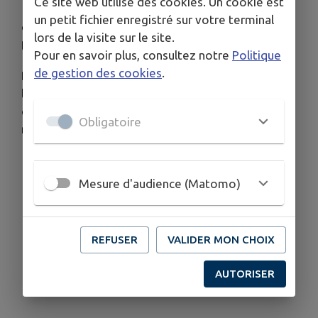
Ce site web utilise des cookies. Un cookie est
Fraternité
un petit fichier enregistré sur votre terminal
❤️
Leur credo :
Faire Ensemble, Rompre
lors de la visite sur le site.
l’isolement
Pour en savoir plus, consultez notre
Politique
de gestion des cookies
.
Découvrez le planning de juillet ainsi que toutes
les informations pratiques sur ce dispositif, les
communes concernées, les modalités de
Obligatoire
réservation et les tarifs.
Mesure d'audience (Matomo)
REFUSER
VALIDER MON CHOIX
AUTORISER