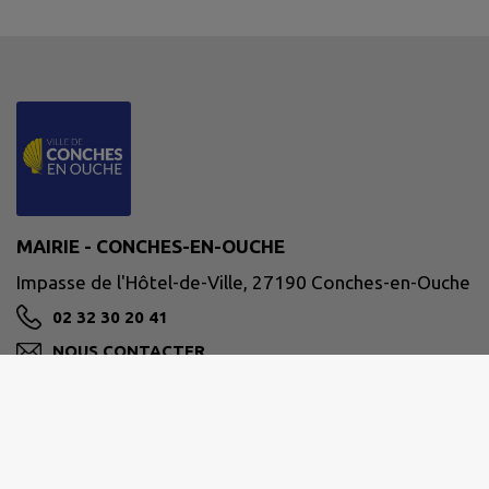
MAIRIE - CONCHES-EN-OUCHE
Impasse de l'Hôtel-de-Ville, 27190 Conches-en-Ouche
02 32 30 20 41
NOUS CONTACTER
M'Y RENDRE
www.conches-en-ouche.fr