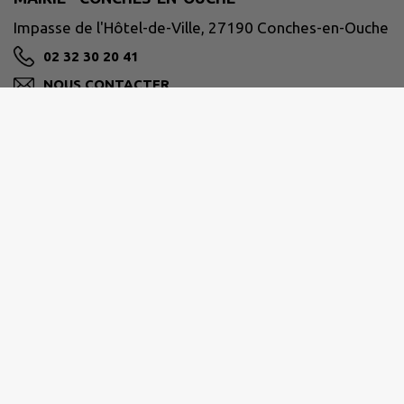
Impasse de l'Hôtel-de-Ville, 27190 Conches-en-Ouche
02 32 30 20 41
NOUS CONTACTER
M'Y RENDRE
www.conches-en-ouche.fr
PAYS DE CONCHES
Impasse de l'Hotel de Ville 27190 Conches-en-Ouche