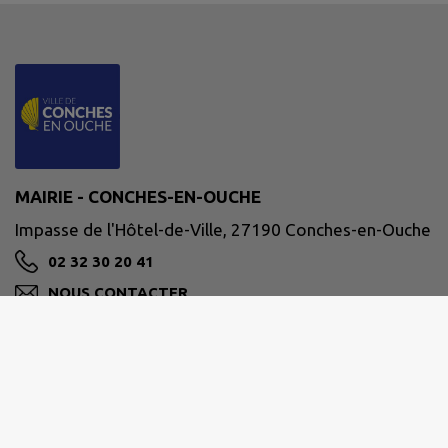
MAIRIE - CONCHES-EN-OUCHE
Impasse de l'Hôtel-de-Ville, 27190 Conches-en-Ouche
02 32 30 20 41
NOUS CONTACTER
M'Y RENDRE
www.conches-en-ouche.fr