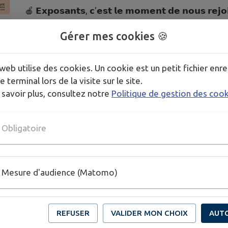
🍎 𝗘𝘅𝗽𝗼𝘀𝗮𝗻𝘁𝘀, 𝗰'𝗲𝘀𝘁 𝗹𝗲 𝗺𝗼𝗺𝗲𝗻𝘁 𝗱𝗲 𝗻𝗼𝘂𝘀 𝗿𝗲𝗷𝗼
Vous êtes producteur, artisan ou créateur et souhaite
Gérer mes cookies 🍪
la richesse de notre événement ? Les candidatures 
👉 Dossier de candidature :
urlr.me/NQ4v8U
web utilise des cookies. Un cookie est un petit fichier enre
e terminal lors de la visite sur le site.
N'attendez plus pour réserver votre place… et vous
 savoir plus, consultez notre
Politique de gestion des coo
agenda ! 📅
Obligatoire
Mesure d'audience (Matomo)
REFUSER
VALIDER MON CHOIX
AUT