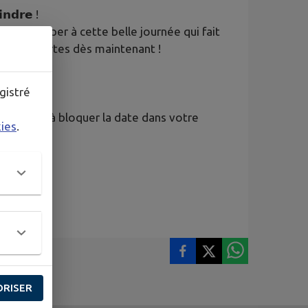
𝗻𝗱𝗿𝗲 !
z participer à cette belle journée qui fait
sont ouvertes dès maintenant !
gistré
, pensez à bloquer la date dans votre
kies
.
ORISER