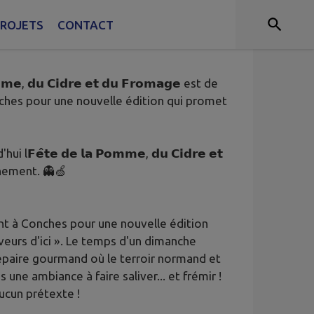
ROJETS
CONTACT
, 𝗱𝘂 𝗖𝗶𝗱𝗿𝗲 𝗲𝘁 𝗱𝘂 𝗙𝗿𝗼𝗺𝗮𝗴𝗲 est de
ches pour une nouvelle édition qui promet
̂𝘁𝗲 𝗱𝗲 𝗹𝗮 𝗣𝗼𝗺𝗺𝗲, 𝗱𝘂 𝗖𝗶𝗱𝗿𝗲 𝗲𝘁
vénement. 👻🍏
nt à Conches pour une nouvelle édition
veurs d'ici ». Le temps d'un dimanche
paire gourmand où le terroir normand et
ne ambiance à faire saliver... et frémir !
ucun prétexte !