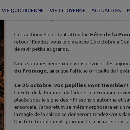
VOUS ! 📅
VIE QUOTIDIENNE
VIE CITOYENNE
ACTUALITÉS
P
Publié le mardi 07 juillet 2026 - Conches-en-Ouche
La traditionnelle et tant attendue 𝗙𝗲̂𝘁𝗲 𝗱𝗲 𝗹𝗮 𝗣𝗼𝗺𝗺
retour ! Rendez-vous le dimanche 25 octobre à Con
de ravir petits et grands.
Nous sommes heureux de vous dévoiler dès aujourd'hui l𝗙𝗲
𝗱𝘂 𝗙𝗿𝗼𝗺𝗮𝗴𝗲, ainsi que l'affiche officielle de l'é
𝗟𝗲 𝟮𝟱 𝗼𝗰𝘁𝗼𝗯𝗿𝗲, 𝘃𝗼𝘀 𝗽𝗮𝗽𝗶𝗹𝗹𝗲𝘀 𝘃𝗼𝗻𝘁 𝘁𝗿𝗲𝗺𝗯𝗹𝗲𝗿 !
La Fête de la Pomme, du Cidre et du Fromage revie
placée sous le signe des « Frissons d'automne et sa
ensorcelé, l’arboretum se métamorphosera en un re
la magie de la saison se donneront rendez-vous dans u
Une fête terriblement gourmande, à ne rater sous a