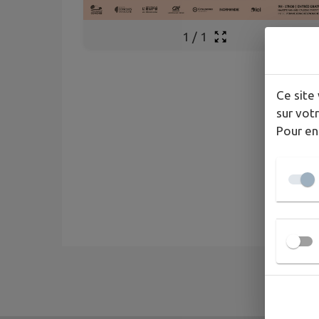
1
/
1
Ce site 
sur votr
Pour en