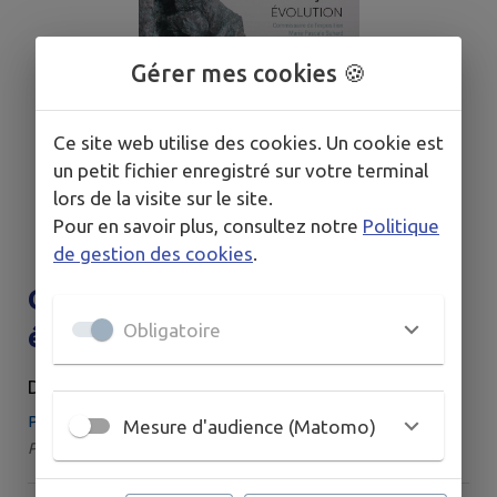
Gérer mes cookies 🍪
Ce site web utilise des cookies. Un cookie est
un petit fichier enregistré sur votre terminal
lors de la visite sur le site.
Pour en savoir plus, consultez notre
Politique
de gestion des cookies
.
Gisèle BUTHOD-GARCON :
Obligatoire
évolution
DIMANCHE 9 AOÛT
Place Aristide Briand, Conches-en-Ouche
Mesure d'audience (Matomo)
Par : Maison des Arts | Catégorie : Exposition