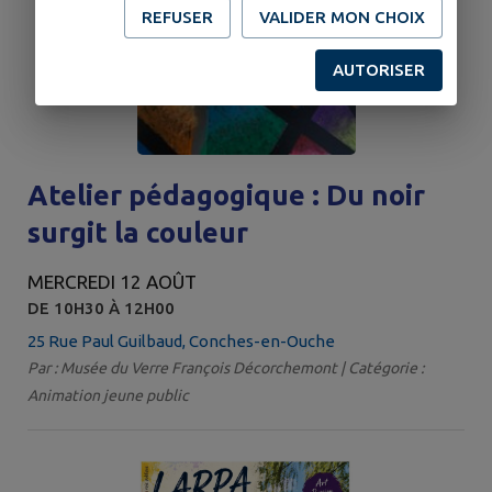
REFUSER
VALIDER MON CHOIX
AUTORISER
Atelier pédagogique : Du noir
surgit la couleur
MERCREDI 12 AOÛT
DE 10H30 À 12H00
25 Rue Paul Guilbaud, Conches-en-Ouche
Par : Musée du Verre François Décorchemont | Catégorie :
Animation jeune public