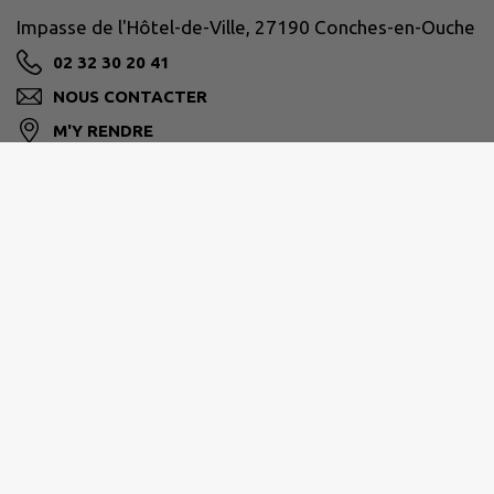
Impasse de l'Hôtel-de-Ville, 27190 Conches-en-Ouche
02 32 30 20 41
NOUS CONTACTER
M'Y RENDRE
www.conches-en-ouche.fr
PAYS DE CONCHES
Impasse de l'Hotel de Ville 27190 Conches-en-Ouche