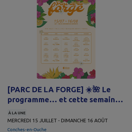
[PARC DE LA FORGE] ☀️🌺 Le
programme… et cette semaine,
c’est Rugby et mini golf ! 🏉🏉🏉
À LA UNE
⛳️⛳️⛳️
MERCREDI 15 JUILLET - DIMANCHE 16 AOÛT
Conches-en-Ouche