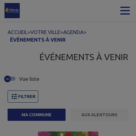
Contenu
Menu
Recherche
Pied de page
ACCUEIL
>
VOTRE VILLE
>
AGENDA
>
ÉVÉNEMENTS À VENIR
ÉVÉNEMENTS À VENIR
Vue liste
FILTRER
MA COMMUNE
AUX ALENTOURS
Page 1. 10 événements sur 63 affichés sur cette page.