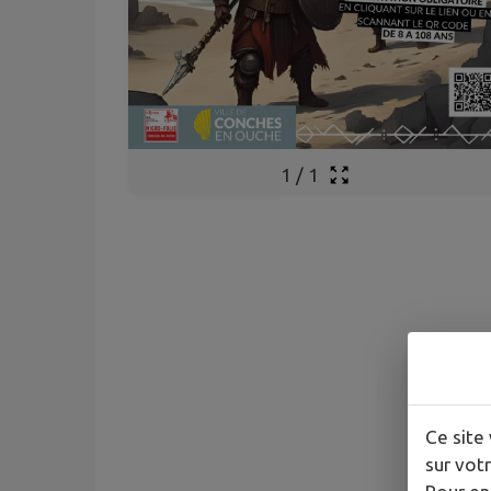
1
/
1
Ce site 
sur votr