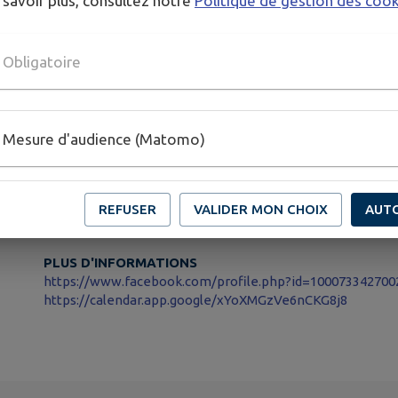
 savoir plus, consultez notre
Politique de gestion des coo
scanne le QR code en bas de l’affiche ou clique ici :
Obligatoire
https://calendar.app.google/xYoXMGzVe6nCKG8j8
Besoin de plus d’infos ? Envoie un message à :
Mesure d'audience (Matomo)
dylan.liochon@conchesenouche.com
On t’attend de pied ferme, bouclier en main !
REFUSER
VALIDER MON CHOIX
AUT
PLUS D'INFORMATIONS
https://www.facebook.com/profile.php?id=100073342700
https://calendar.app.google/xYoXMGzVe6nCKG8j8