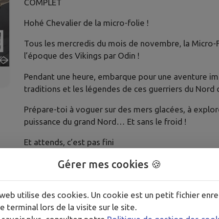
COMPLET
Hohé Chevalier de la micro-folie !
Tous les mercredis du mois de novembre, la Micro-Fo
l’époque des Vikings par Odin !
Pendant une heure, embarque pour une aventure imme
traditions et les légendes de ces guerriers du Nord 
Prépare-toi à voguer sur des mers glacées, à explore
puissance du grand Nord… Et sans le froid !
Et attends, c’est pas fini
Une surprise à 360° t’attend pour plonger encore plu
Gérer mes cookies 🍪
Que tu sois en solo, en duo, en bande ou en famille
web utilise des cookies. Un cookie est un petit fichier enre
drakkar canap (Du moment où tu as minimum 8 ans) 
e terminal lors de la visite sur le site.
Pense à réserver ton créneau, c’est super simple :