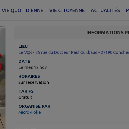
A la découverte des vi
VIE QUOTIDIENNE
VIE CITOYENNE
ACTUALITÉS
P
Conches-en-Ouche
INFORMATIONS P
LIEU
Le V@l - 25 rue du Docteur Paul Guilbaud - 27190 Conch
DATE
Le mer. 12 nov.
HORAIRES
Sur réservation
TARIFS
Gratuit
ORGANISÉ PAR
Micro-Folie