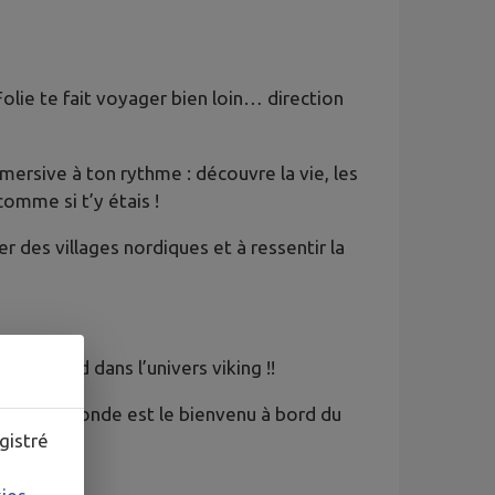
lie te fait voyager bien loin… direction
rsive à ton rythme : découvre la vie, les
comme si t’y étais !
r des villages nordiques et à ressentir la
s profond dans l’univers viking !!
, tout le monde est le bienvenu à bord du
gistré
!