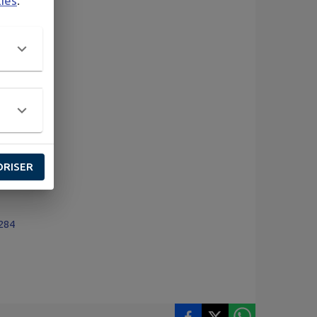
kies
.
ORISER
284