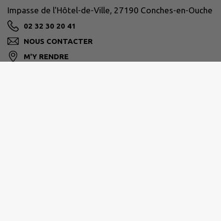
Impasse de l'Hôtel-de-Ville, 27190 Conches-en-Ouche
02 32 30 20 41
NOUS CONTACTER
M'Y RENDRE
www.conches-en-ouche.fr
PAYS DE CONCHES
Impasse de l'Hotel de Ville 27190 Conches-en-Ouche