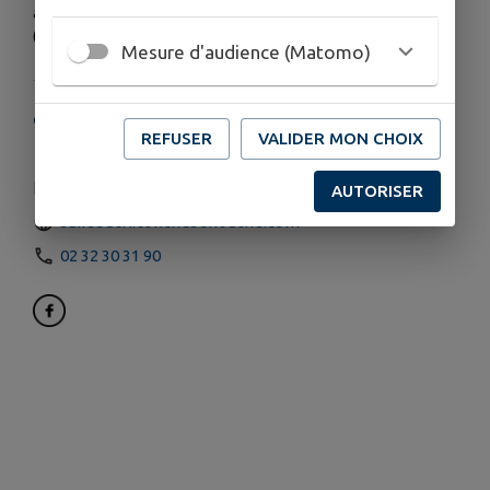
achetés en même temps aux conditions du tarif réduit
(-25 ans, étudiant, etc.
Mesure d'audience (Matomo)
COORDONNÉES
REFUSER
VALIDER MON CHOIX
14, rue Jacques Villon, 27190 Conches-en-Ouche
billetterie.spectacles@conchesenouche.com
AUTORISER
sallebacri.conchesenouche.com
02 32 30 31 90