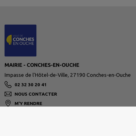
MAIRIE - CONCHES-EN-OUCHE
Impasse de l'Hôtel-de-Ville, 27190 Conches-en-Ouche
02 32 30 20 41
NOUS CONTACTER
M'Y RENDRE
www.conches-en-ouche.fr