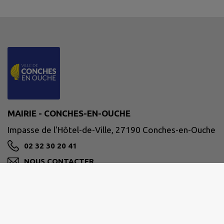
MAIRIE - CONCHES-EN-OUCHE
Impasse de l'Hôtel-de-Ville, 27190 Conches-en-Ouche
02 32 30 20 41
NOUS CONTACTER
M'Y RENDRE
www.conches-en-ouche.fr