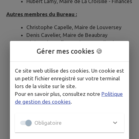
Hubert Lamy, Maire de La Croisille - Finances
Autres membres du Bureau :
Christophe Capelle, Maire de Louversey
Denis Cavelier, Maire de Beaubray
Christophe Duflot, Maire Faverolles la
Gérer mes cookies 🍪
Campagne
Jacques Fauvel, Maire de Ormes
Jacques Hapdey, Maire de St Elier
Ce site web utilise des cookies. Un cookie est
un petit fichier enregistré sur votre terminal
lors de la visite sur le site.
Pour en savoir plus, consultez notre
Politique
de gestion des cookies
.
Obligatoire