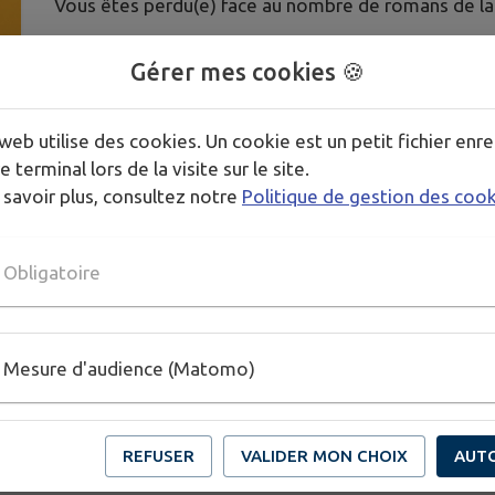
Vous êtes perdu(e) face au nombre de romans de la r
On décrypte avec vous et on partage nos coups de 
Gérer mes cookies 🍪
Avec la librairie Bouillon de Lecture
web utilise des cookies. Un cookie est un petit fichier enre
e terminal lors de la visite sur le site.
 savoir plus, consultez notre
Politique de gestion des coo
PLUS D'INFORMATIONS
https://mediatheque-conches-en-ouche.c3rb.org/
Obligatoire
Mesure d'audience (Matomo)
REFUSER
VALIDER MON CHOIX
AUT