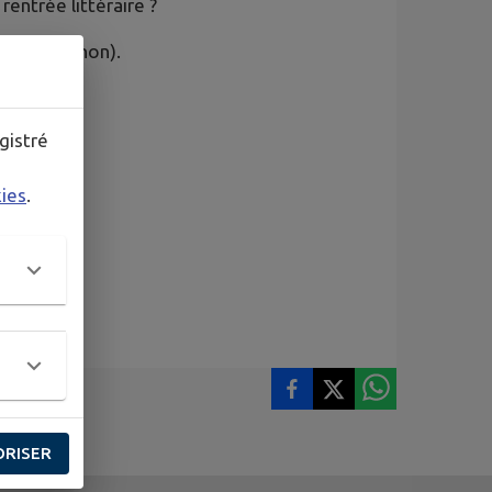
entrée littéraire ?
cœur (ou non).
gistré
kies
.
ORISER