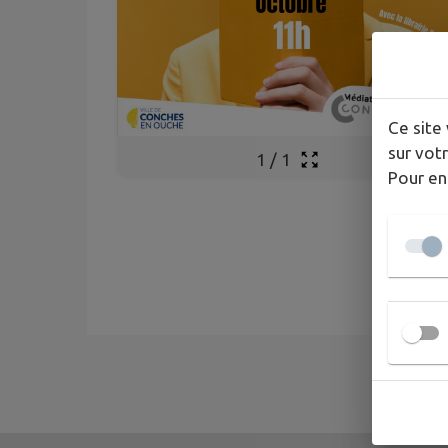
Ce site 
sur votr
1
/
1
Pour en