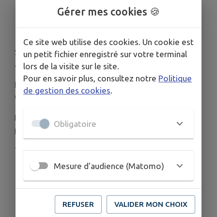
ORGANISÉ PAR
Gérer mes cookies 🍪
ESPACE MAILISO, La Maison du Lien Social
Ce site web utilise des cookies. Un cookie est
Sortie en famille à la mer à Houlgate, samedi 23
un petit fichier enregistré sur votre terminal
août 2025 de 9h30 à 19h30.
lors de la visite sur le site.
Pour en savoir plus, consultez notre
Politique
Les sorties s'adressent à tous les habitants de la
de gestion des cookies
.
Communauté de Communes du Pays de Conches.
Inscription préalable - places limitées - prévoir un
Obligatoire
pique-nique
Tarif en fonction du Quotient Familial
Mesure d'audience (Matomo)
Télécharger la pièce jointe
REFUSER
VALIDER MON CHOIX