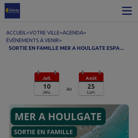
Contenu
Menu
Recherche
Pied de page
ACCUEIL
>
VOTRE VILLE
>
AGENDA
>
ÉVÉNEMENTS À VENIR
>
SORTIE EN FAMILLE MER A HOULGATE ESPA...
Juil.
Août
10
25
au
Jeu.
Lun.