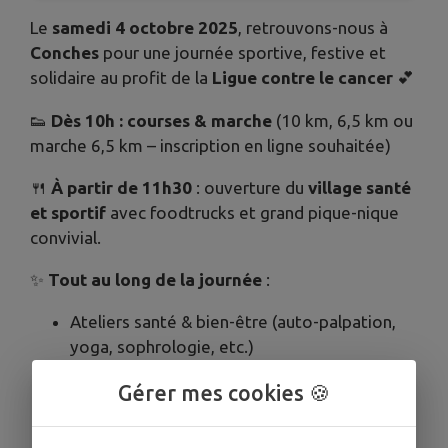
Le
samedi 4 octobre 2025
, retrouvons-nous à
Conches
pour une journée sportive, festive et
solidaire au profit de la
Ligue contre le cancer
💕
👟
Dès 10h : courses & marche
(10 km, 6,5 km ou
marche 6,5 km – inscription en ligne souhaitée)
🍴
À partir de 11h30
: ouverture du
village santé
et sportif
avec foodtrucks et grand pique-nique
convivial.
✨
Tout au long de la journée
:
Ateliers santé & bien-être (auto-palpation,
yoga, sophrologie, etc.)
Découverte des légumes lacto-fermentés
Gérer mes cookies 🍪
Initiations sportives (boxe, tennis, pétanque)