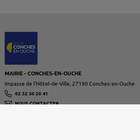
MAIRIE - CONCHES-EN-OUCHE
Impasse de l'Hôtel-de-Ville, 27190 Conches-en-Ouche
02 32 30 20 41
NOUS CONTACTER
M'Y RENDRE
www.conches-en-ouche.fr