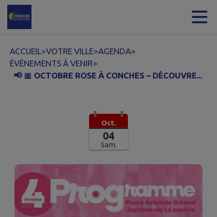
Contenu
Menu
Recherche
Pied de page
ACCUEIL
>
VOTRE VILLE
>
AGENDA
>
ÉVÉNEMENTS À VENIR
>
📢 🎀 OCTOBRE ROSE À CONCHES – DÉCOUVRE...
Oct.
04
Sam.