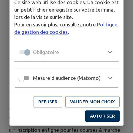
Ce site web utilise des cookies. Un cookie est
Vente de pâtisseries solidaires
un petit fichier enregistré sur votre terminal
lors de la visite sur le site.
Stands santé & partenaires (CPAM, MSA,
Pour en savoir plus, consultez notre
Politique
Ligue contre le cancer…)
de gestion des cookies
.
🎈
Les temps forts à ne pas manquer :
Obligatoire
10h15 : Départ des courses et marche
14h : Course enfants
15h30 : Discours officiels
Mesure d'audience (Matomo)
16h : Lâcher de ballons & pot convivial
REFUSER
VALIDER MON CHOIX
🎀
Événement gratuit
(hors courses/marche) –
Tous les bénéfices reversés à la Ligue contre le
AUTORISER
cancer.
👉 Inscription en ligne pour les courses & marche :