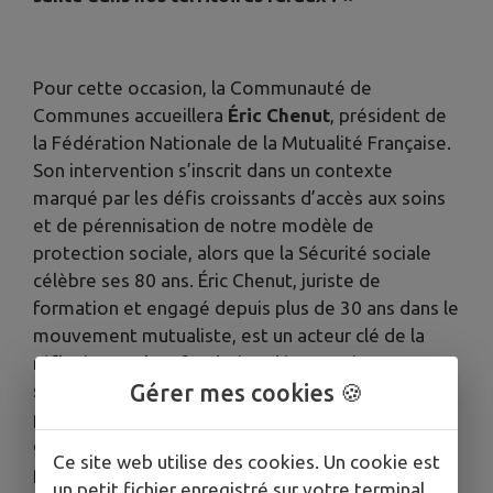
Pour cette occasion, la Communauté de
Communes accueillera
Éric Chenut
, président de
la Fédération Nationale de la Mutualité Française.
Son intervention s’inscrit dans un contexte
marqué par les défis croissants d’accès aux soins
et de pérennisation de notre modèle de
protection sociale, alors que la Sécurité sociale
célèbre ses 80 ans. Éric Chenut, juriste de
formation et engagé depuis plus de 30 ans dans le
mouvement mutualiste, est un acteur clé de la
réflexion sur la refondation démocratique et
solidaire de notre système de santé. Il viendra
Gérer mes cookies 🍪
présenter les enjeux et les pistes concrètes pour
garantir un accès équitable aux soins, partout et
Ce site web utilise des cookies. Un cookie est
pour tous, notamment dans les zones rurales où
un petit fichier enregistré sur votre terminal