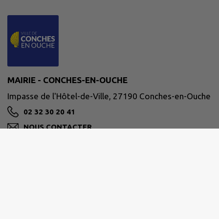
MAIRIE - CONCHES-EN-OUCHE
Impasse de l'Hôtel-de-Ville, 27190 Conches-en-Ouche
02 32 30 20 41
NOUS CONTACTER
M'Y RENDRE
www.conches-en-ouche.fr