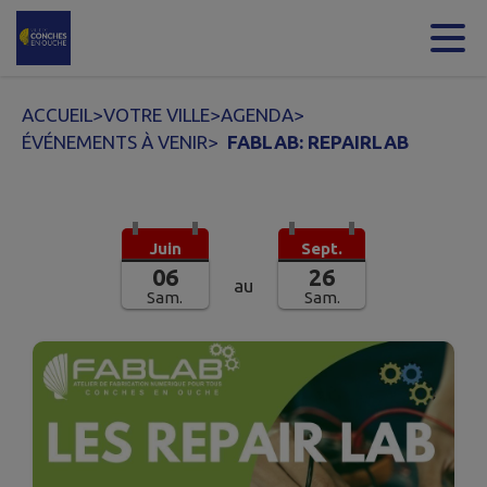
Contenu
Menu
Recherche
Pied de page
ACCUEIL
>
VOTRE VILLE
>
AGENDA
>
ÉVÉNEMENTS À VENIR
>
FABLAB: REPAIRLAB
Juin
Sept.
06
26
au
Sam.
Sam.