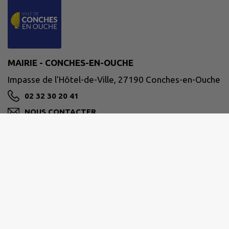
MAIRIE - CONCHES-EN-OUCHE
Impasse de l'Hôtel-de-Ville, 27190 Conches-en-Ouche
02 32 30 20 41
NOUS CONTACTER
M'Y RENDRE
www.conches-en-ouche.fr