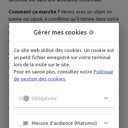
Comment ça marche ?
Venez avec un objet en
panne ou cassé, à condition qu’il tienne dans votre
main (petit électroménager, jouets, électronique,
Gérer mes cookies 🍪
bijoux, etc.). Ici, on ne répare pas pour vous, on
répare avec vous ! Nos outils et nos conseils sont
à votre disposition pour tenter le sauvetage de
Ce site web utilise des cookies. Un cookie est
votre objet.
un petit fichier enregistré sur votre terminal
lors de la visite sur le site.
Pourquoi participer ?
Pour en savoir plus, consultez notre
Politique
Écologie : Réduire les déchets en luttant
de gestion des cookies
.
contre l'obsolescence.
Économie : Éviter de racheter du neuf.
Obligatoire
Transmission : Apprendre à comprendre
comment fonctionnent vos objets et
Mesure d'audience (Matomo)
acquérir des réflexes de réparation.