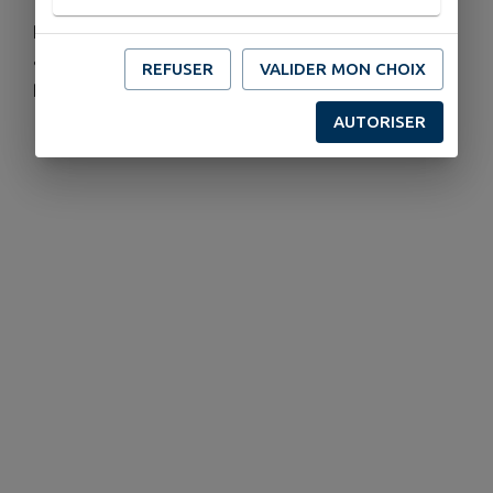
Réparer plutôt que jeter : donnez une seconde vie
à vos objets tout en faisant un geste pour la
REFUSER
VALIDER MON CHOIX
planète.
AUTORISER