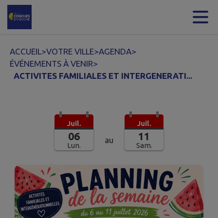
Contenu
Menu
Recherche
Pied de page
ACCUEIL
>
VOTRE VILLE
>
AGENDA
>
ÉVÉNEMENTS À VENIR
>
ACTIVITES FAMILIALES ET INTERGENERATI...
Juil.
Juil.
06
11
au
Lun.
Sam.