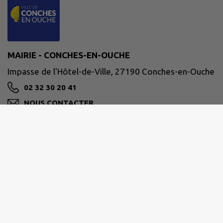
MAIRIE - CONCHES-EN-OUCHE
Impasse de l'Hôtel-de-Ville, 27190 Conches-en-Ouche
02 32 30 20 41
NOUS CONTACTER
M'Y RENDRE
www.conches-en-ouche.fr