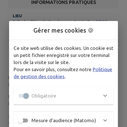
INFORMATIONS PRATIQUES
LIEU
Salle des Fêtes de Conches, rue Sainte Foy, 27190
Conches-en-Ouche (Parking des promenades)
Gérer mes cookies 🍪
DATES
Du lun. 6 juil. au sam. 11 juil.
Ce site web utilise des cookies. Un cookie est
ORGANISÉ PAR
un petit fichier enregistré sur votre terminal
ESPACE MAILISO, La Maison du Lien Social
lors de la visite sur le site.
Pour en savoir plus, consultez notre
Politique
de gestion des cookies
.
Planning de la semaine, activités familiales et
intergénérationnelles.
Obligatoire
Renseignements et inscriptions : OUVERTURE DES
INSCRIPTIONS LE LUNDI 8 JUIN
stephanie.lorin@espacemailiso.net
Mesure d'audience (Matomo)
ou
contact@espacemailiso.net