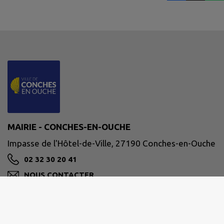
MAIRIE - CONCHES-EN-OUCHE
Impasse de l'Hôtel-de-Ville, 27190 Conches-en-Ouche
02 32 30 20 41
NOUS CONTACTER
M'Y RENDRE
www.conches-en-ouche.fr