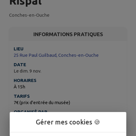
Rispal"
Conches-en-Ouche
INFORMATIONS PRATIQUES
LIEU
25 Rue Paul Guilbaud, Conches-en-Ouche
DATE
Le dim. 9 nov.
HORAIRES
À 15h
TARIFS
7€ (prix d'entrée du musée)
ORGANISÉ PAR
Musée du Verre François Décorchemont
Gérer mes cookies 🍪