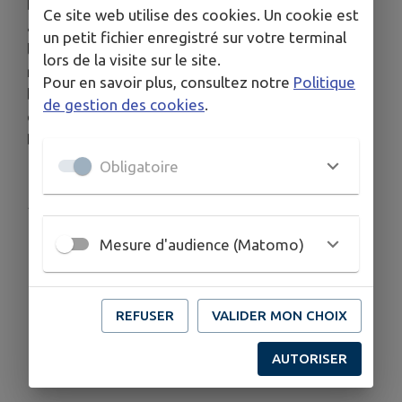
Découvrez l’univers enchanté de Josette Rispal,
Ce site web utilise des cookies. Un cookie est
artiste plasticienne et autodidacte. Réalisées dans
un petit fichier enregistré sur votre terminal
les verreries de Murano, ses œuvres révèlent une
lors de la visite sur le site.
nature et une humanité tantôt féeriques, tantôt
Pour en savoir plus, consultez notre
Politique
bouleversées. Ses oeuvres enchanteront la
de gestion des cookies
.
chapelle du musée du Verre François
Décorchemont.
Obligatoire
Publié par Coraline Tatzky
Mesure d'audience (Matomo)
REFUSER
VALIDER MON CHOIX
AUTORISER