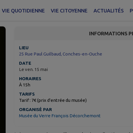
Visite express (15m) :
VIE QUOTIDIENNE
VIE CITOYENNE
ACTUALITÉS
P
Conches-en-Ouche
INFORMATIONS P
LIEU
25 Rue Paul Guilbaud, Conches-en-Ouche
DATE
Le ven. 15 mai
HORAIRES
À 15h
TARIFS
Tarif : 7€ (prix d'entrée du musée)
ORGANISÉ PAR
Musée du Verre François Décorchemont