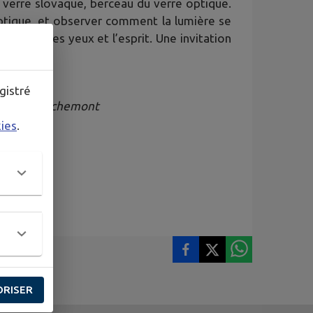
u verre slovaque, berceau du verre optique.
optique, et observer comment la lumière se
ts pour les yeux et l’esprit. Une invitation
gistré
nçois Décorchemont
kies
.
ORISER