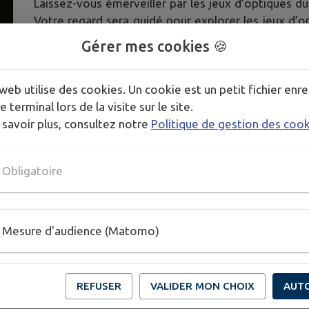
Laissez-vous émerveiller par les jeux d’optiques d
Votre regard sera guidé pour explorer les jeux d’
réfracte et se transforme, créant des effets fascinan
Gérer mes cookies 🍪
à explorer le lien entre science et art.
web utilise des cookies. Un cookie est un petit fichier enre
Publié par Coraline TATZKY - Musée du Verre Fra
e terminal lors de la visite sur le site.
 savoir plus, consultez notre
Politique de gestion des coo
PLUS D'INFORMATIONS
Obligatoire
http://www.museeduverre.fr
Mesure d'audience (Matomo)
REFUSER
VALIDER MON CHOIX
AUT