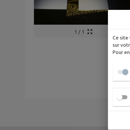
1
/
1
Ce site 
sur votr
Pour en