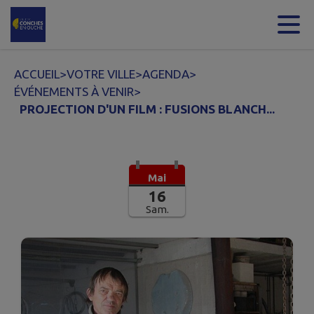
Contenu
Menu
Recherche
Pied de page
ACCUEIL
>
VOTRE VILLE
>
AGENDA
>
ÉVÉNEMENTS À VENIR
>
PROJECTION D'UN FILM : FUSIONS BLANCH...
Mai
16
Sam.