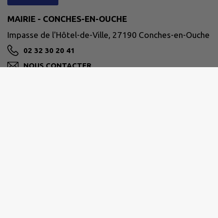
MAIRIE - CONCHES-EN-OUCHE
Impasse de l'Hôtel-de-Ville, 27190 Conches-en-Ouche
02 32 30 20 41
NOUS CONTACTER
M'Y RENDRE
www.conches-en-ouche.fr