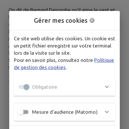
On dit de Bernard Dejonghe qu'il aime le vent et
les pierres. Des formes géométriques claires, des
Gérer mes cookies 🍪
cercles, des triangles, des lignes verticales et
horizontales, dominent les œuvres de l'artiste
Ce site web utilise des cookies. Un cookie est
français, qui puise son inspiration de ses
un petit fichier enregistré sur votre terminal
nombreuses expéditions dans le Sahara. Dans
lors de la visite sur le site.
l'une des rares expositions individuelles de
Pour en savoir plus, consultez notre
Politique
l'artiste en Allemagne, on peut voir les fascinants
de gestion des cookies
.
blocs de verre ainsi que des œuvres en céramique
à la Galerie B, Verre contemporain, à
Sinzheim/Baden-Baden.
Obligatoire
Publié par Coraline TATZKY - Musée du Verre
François Décorchemont
Mesure d'audience (Matomo)