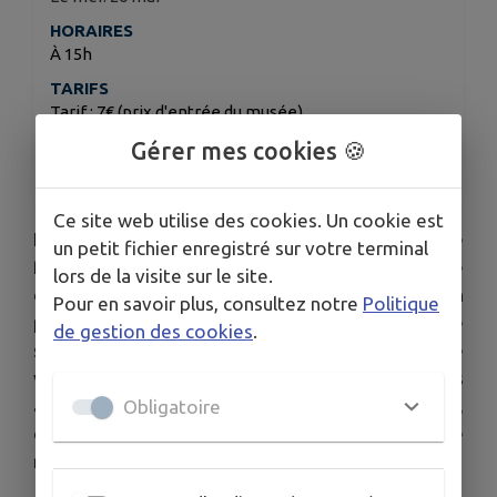
HORAIRES
À 15h
TARIFS
Tarif : 7€ (prix d'entrée du musée)
ORGANISÉ PAR
Gérer mes cookies 🍪
Musée du Verre François Décorchemont
Ce site web utilise des cookies. Un cookie est
Fondée par les frères Schneider, la manufacture
un petit fichier enregistré sur votre terminal
familiale incarne audace et innovation. Le musée
lors de la visite sur le site.
du Verre possède la plus grande collection
Pour en savoir plus, consultez notre
Politique
publique de pièces Schneider, présentée dans une
de gestion des cookies
.
salle qui leur est dédiée. Observez une grande
variété de formes et de décors aux associations
audacieuses, ainsi que deux lignes artistiques,
Obligatoire
dont Le Verre Français, ligne emblématique
réalisée grâce à la gravure à l’acide.