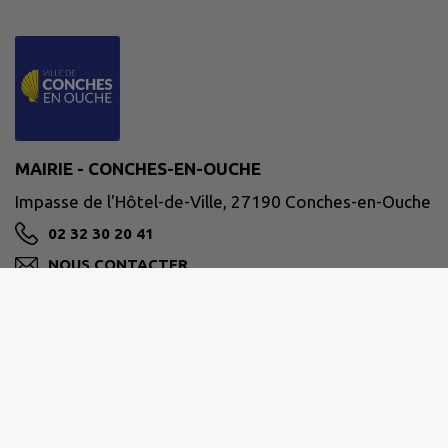
MAIRIE - CONCHES-EN-OUCHE
Impasse de l'Hôtel-de-Ville, 27190 Conches-en-Ouche
02 32 30 20 41
NOUS CONTACTER
M'Y RENDRE
www.conches-en-ouche.fr