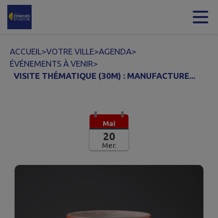
Contenu
Menu
Recherche
Pied de page
ACCUEIL
>
VOTRE VILLE
>
AGENDA
>
ÉVÉNEMENTS À VENIR
>
VISITE THÉMATIQUE (30M) : MANUFACTURE...
Mai
20
Mer.