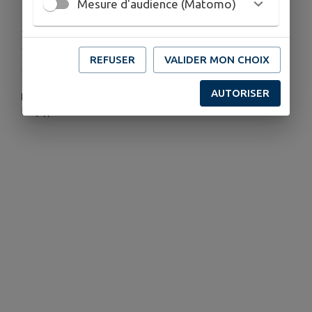
Mesure d'audience (Matomo)
Publié par Coraline TATZKY - Musée du Verre
François Décorchemont
REFUSER
VALIDER MON CHOIX
AUTORISER
PLUS D'INFORMATIONS
http://www.museeduverre.fr